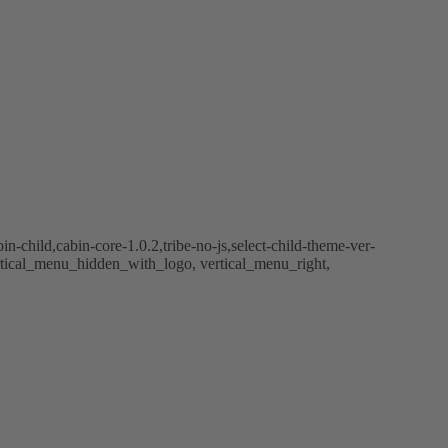
child,cabin-core-1.0.2,tribe-no-js,select-child-theme-ver-
rtical_menu_hidden_with_logo, vertical_menu_right,
tfalen
itte helft!