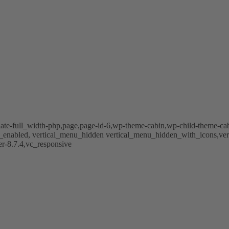
te-full_width-php,page,page-id-6,wp-theme-cabin,wp-child-theme-cabin-
nu_enabled, vertical_menu_hidden vertical_menu_hidden_with_icons,ve
r-8.7.4,vc_responsive
htübergreifender Hilfseinsatz: Rheinland Pfalz und Nordrhein-Wes
ION HOCHWASSER 2021: Ob mit Muskel- oder Finanzkraft – B