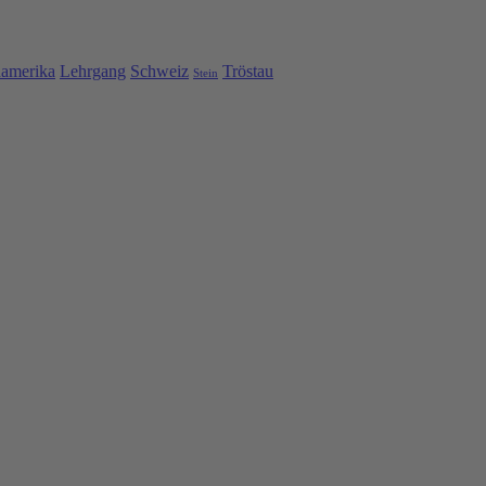
namerika
Lehrgang
Schweiz
Tröstau
Stein