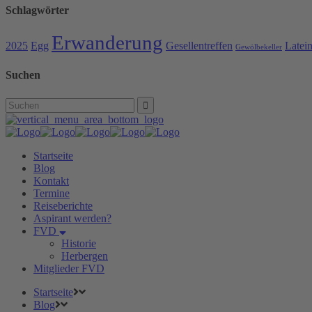
Schlagwörter
Erwanderung
2025
Egg
Gesellentreffen
Latei
Gewölbekeller
Suchen
Search
for:
Startseite
Blog
Kontakt
Termine
Reiseberichte
Aspirant werden?
FVD
Historie
Herbergen
Mitglieder FVD
Startseite
Blog