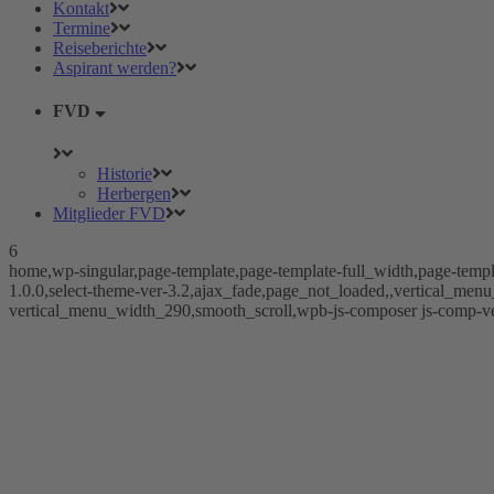
Kontakt
Termine
Reiseberichte
Aspirant werden?
FVD
Historie
Herbergen
Mitglieder FVD
6
home,wp-singular,page-template,page-template-full_width,page-templa
1.0.0,select-theme-ver-3.2,ajax_fade,page_not_loaded,,vertical_me
vertical_menu_width_290,smooth_scroll,wpb-js-composer js-comp-ve
Schac
SPENDENAKT