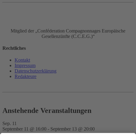
Mitglied der „Conféderation Compagnonnages Europäische
Gesellenzünfte (C.C.E.G.)“
Rechtliches
Kontakt
Impressum
Datenschutz­erklärung
Redakteure
Anstehende Veranstaltungen
Sep.
11
September 11 @ 16:00
-
September 13 @ 20:00