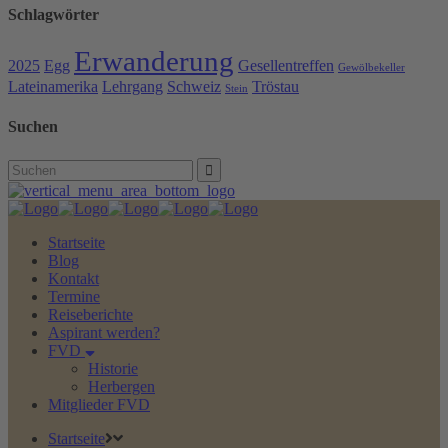
Schlagwörter
Erwanderung
2025
Egg
Gesellentreffen
Gewölbekeller
Lateinamerika
Lehrgang
Schweiz
Tröstau
Stein
Suchen
Search
for:
Startseite
Blog
Kontakt
Termine
Reiseberichte
Aspirant werden?
FVD
Historie
Herbergen
Mitglieder FVD
Startseite