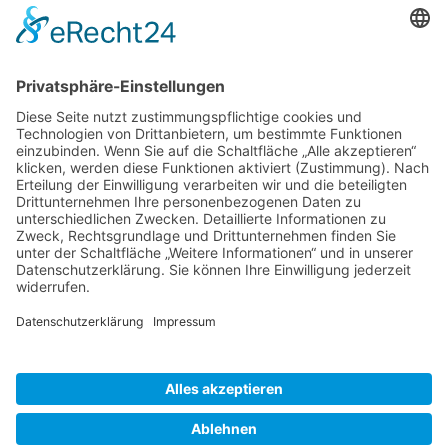
FVD Kongress auf der Bude Gera
Nov.
28
15:00
-
23:30
Traditionell erste FVD-Weihnachtsfeier auf Bude
Hilpoltstein
Kalender anzeigen
Neueste Beiträge
Þetta Reddast – Wird scho wern
7. August 2026
Erwanderung Simon
27. Juli 2026
Erwanderung Anton
27. Juli 2026
Reisendes Gesellentreffen Mai 2026
2. Juni 2026
Schiftkurs auf dem Zunfthaus in Hannover 2026
9. Januar
2026
Inspirationen
Erwanderung
(7)
2025
(2)
Egg
(2)
Gesellentreffen