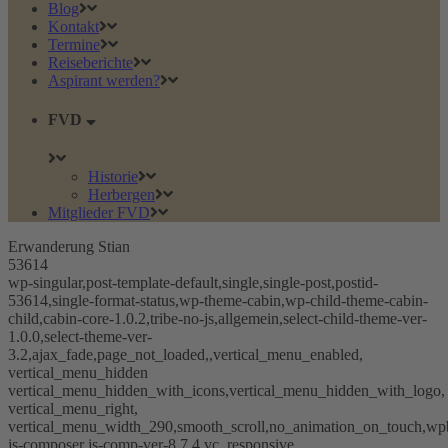
Blog
Kontakt
Termine
Reiseberichte
Aspirant werden?
FVD
Historie
Herbergen
Mitglieder FVD
Erwanderung Stian
53614
wp-singular,post-template-default,single,single-post,postid-
53614,single-format-status,wp-theme-cabin,wp-child-theme-cabin-
child,cabin-core-1.0.2,tribe-no-js,allgemein,select-child-theme-ver-
1.0.0,select-theme-ver-
3.2,ajax_fade,page_not_loaded,,vertical_menu_enabled,
vertical_menu_hidden
vertical_menu_hidden_with_icons,vertical_menu_hidden_with_logo,
vertical_menu_right,
vertical_menu_width_290,smooth_scroll,no_animation_on_touch,wp
js-composer js-comp-ver-8.7.4,vc_responsive