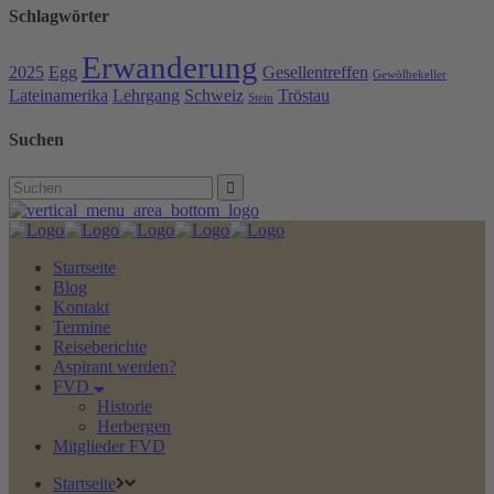
Schlagwörter
Erwanderung
2025
Egg
Gesellentreffen
Gewölbekeller
Lateinamerika
Lehrgang
Schweiz
Tröstau
Stein
Suchen
Search
for:
Startseite
Blog
Kontakt
Termine
Reiseberichte
Aspirant werden?
FVD
Historie
Herbergen
Mitglieder FVD
Startseite