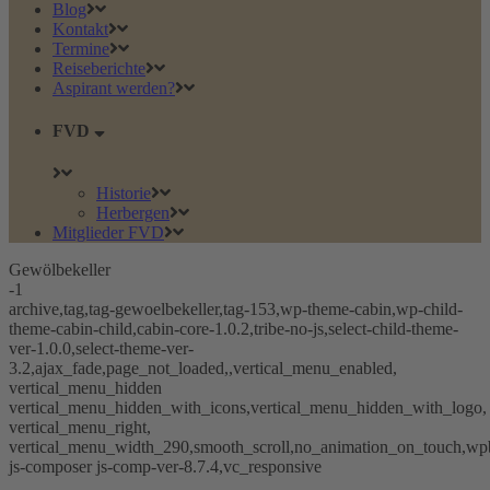
Blog
Kontakt
Termine
Reiseberichte
Aspirant werden?
FVD
Historie
Herbergen
Mitglieder FVD
Gewölbekeller
-1
archive,tag,tag-gewoelbekeller,tag-153,wp-theme-cabin,wp-child-
theme-cabin-child,cabin-core-1.0.2,tribe-no-js,select-child-theme-
ver-1.0.0,select-theme-ver-
3.2,ajax_fade,page_not_loaded,,vertical_menu_enabled,
vertical_menu_hidden
vertical_menu_hidden_with_icons,vertical_menu_hidden_with_logo,
vertical_menu_right,
vertical_menu_width_290,smooth_scroll,no_animation_on_touch,wp
js-composer js-comp-ver-8.7.4,vc_responsive