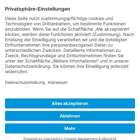
Hinweis
Es sind keine anstehenden Veranstaltungen vorhanden.
Neueste Beiträge
Erwanderung Simon
27. Juli 2026
Erwanderung Anton
27. Juli 2026
Reisendes Gesellentreffen Mai 2026
2. Juni 2026
Schiftkurs auf dem Zunfthaus in Hannover 2026
9. Januar
2026
Schachtübergreifender Steinbildhauerkurs in Tröstau 2025
9.
Januar 2026
Inspirationen
Erwanderung
(7)
2025
(2)
Egg
(2)
Gesellentreffen
(2)
Lateinamerika
(2)
Lehrgang
(2)
Schweiz
(2)
Gewölbekeller
(1)
Stein
Tröstau
(2)
(1)
Cookie-Einstellungen