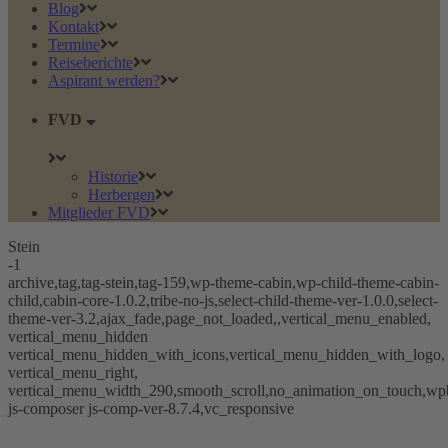
Blog
Kontakt
Termine
Reiseberichte
Aspirant werden?
FVD
Historie
Herbergen
Mitglieder FVD
Stein
-1
archive,tag,tag-stein,tag-159,wp-theme-cabin,wp-child-theme-cabin-
child,cabin-core-1.0.2,tribe-no-js,select-child-theme-ver-1.0.0,select-
theme-ver-3.2,ajax_fade,page_not_loaded,,vertical_menu_enabled,
vertical_menu_hidden
vertical_menu_hidden_with_icons,vertical_menu_hidden_with_logo,
vertical_menu_right,
vertical_menu_width_290,smooth_scroll,no_animation_on_touch,wp
js-composer js-comp-ver-8.7.4,vc_responsive