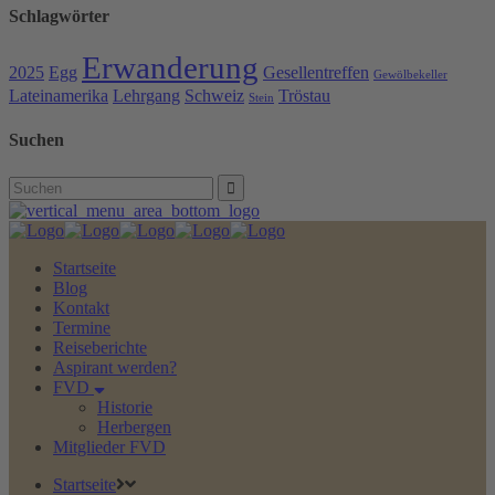
Schlagwörter
Erwanderung
2025
Egg
Gesellentreffen
Gewölbekeller
Lateinamerika
Lehrgang
Schweiz
Tröstau
Stein
Suchen
Search
for:
Startseite
Blog
Kontakt
Termine
Reiseberichte
Aspirant werden?
FVD
Historie
Herbergen
Mitglieder FVD
Startseite