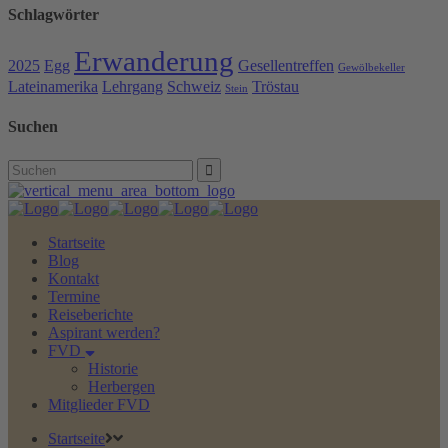
Schlagwörter
Erwanderung
2025
Egg
Gesellentreffen
Gewölbekeller
Lateinamerika
Lehrgang
Schweiz
Tröstau
Stein
Suchen
Search
for:
Startseite
Blog
Kontakt
Termine
Reiseberichte
Aspirant werden?
FVD
Historie
Herbergen
Mitglieder FVD
Startseite