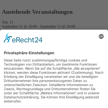
Anstehende Veranstaltungen
Sep.
11
September 11 @ 16:00
-
September 13 @ 20:00
FVD Kongress auf der Bude Gera
Nov.
28
15:00
-
23:30
Traditionell erste FVD-Weihnachtsfeier auf Bude
Hilpoltstein
Kalender anzeigen
Neueste Beiträge
Island
7. August 2026
Erwanderung Simon
27. Juli 2026
Erwanderung Anton
27. Juli 2026
Reisendes Gesellentreffen Mai 2026
2. Juni 2026