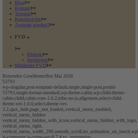
Blog
Kontakt
Termine
Reiseberichte
Aspirant werden?
FVD
Historie
Herbergen
Mitglieder FVD
Reisendes Gesellentreffen Mai 2026
53793
wp-singular,post-template-default,single,single-post,postid-
53793,single-format-standard,wp-theme-cabin,wp-child-theme-
cabin-child,cabin-core-1.0.2,tribe-no-js,allgemein,select-child-
theme-ver-1.0.0,select-theme-ver-
3.2,ajax_fade,page_not_loaded,,vertical_menu_enabled,
vertical_menu_hidden
vertical_menu_hidden_with_icons,vertical_menu_hidden_with_logo,
vertical_menu_right,
vertical_menu_width_290,smooth_scroll,no_animation_on_touch,wp
js-composer js-comp-ver-8.7.4,vc_responsive