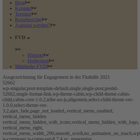
Blog
Kontakt
Termine
Reiseberichte
Aspirant werden?
FVD
Historie
Herbergen
Mitglieder FVD
Ausgezeichnung für Engagement in der Fluthilfe 2021
52662
wp-singular,post-template-default,single,single-post,postid-
52662,single-format-link,wp-theme-cabin,wp-child-theme-cabin-
child,cabin-core-1.0.2,tribe-no-js,allgemein,select-child-theme-ver-
1.0.0,select-theme-ver-
3.2,ajax_fade,page_not_loaded,,vertical_menu_enabled,
vertical_menu_hidden
vertical_menu_hidden_with_icons,vertical_menu_hidden_with_logo,
vertical_menu_right,
vertical_menu_width_290,smooth_scroll,no_animation_on_touch,wp
js-composer js-comp-ver-8.7.4,vc_responsive