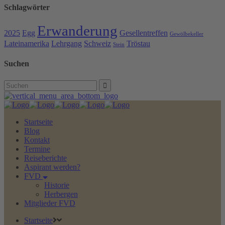
Schlagwörter
Erwanderung
2025
Egg
Gesellentreffen
Gewölbekeller
Lateinamerika
Lehrgang
Schweiz
Tröstau
Stein
Suchen
Search
for:
Startseite
Blog
Kontakt
Termine
Reiseberichte
Aspirant werden?
FVD
Historie
Herbergen
Mitglieder FVD
Startseite