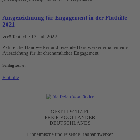
Ausgezeichnung für
Ausgezeichnung für Engagement in der Fluthilfe
Engagement in der Fluthilfe
2021
2021
veröffentlicht:
17. Juli 2022
Zahlreiche Handwerker und reisende Handwerker erhalten eine
Auszeichung für ihr ehrenamtliches Engagement
Schlagworte:
Fluthilfe
GESELLSCHAFT
FREIE VOGTLÄNDER
DEUTSCHLANDS
Einheimische und reisende Bauhandwerker