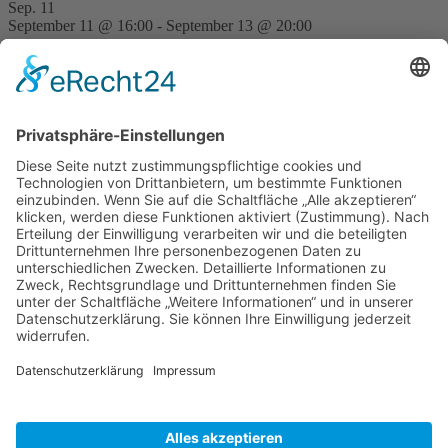
Sep.
11
September 11 @ 16:00
-
September 13 @ 20:00
FVD Kongress auf der Bude Gera
Nov.
28
15:00
-
23:30
Traditionell erste FVD-Weihnachtsfeier auf Bude
Hilpoltstein
Kalender anzeigen
Neueste Beiträge
Island
7. August 2026
Erwanderung Simon
27. Juli 2026
Erwanderung Anton
27. Juli 2026
Reisendes Gesellentreffen Mai 2026
2. Juni 2026
Schiftkurs auf dem Zunfthaus in Hannover 2026
9. Januar
2026
Inspirationen