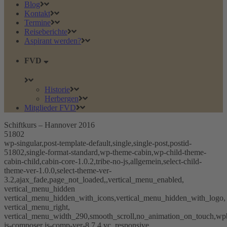
Blog
Kontakt
Termine
Reiseberichte
Aspirant werden?
FVD
Historie
Herbergen
Mitglieder FVD
Schiftkurs – Hannover 2016
51802
wp-singular,post-template-default,single,single-post,postid-
51802,single-format-standard,wp-theme-cabin,wp-child-theme-
cabin-child,cabin-core-1.0.2,tribe-no-js,allgemein,select-child-
theme-ver-1.0.0,select-theme-ver-
3.2,ajax_fade,page_not_loaded,,vertical_menu_enabled,
vertical_menu_hidden
vertical_menu_hidden_with_icons,vertical_menu_hidden_with_logo,
vertical_menu_right,
vertical_menu_width_290,smooth_scroll,no_animation_on_touch,wp
js-composer js-comp-ver-8.7.4,vc_responsive