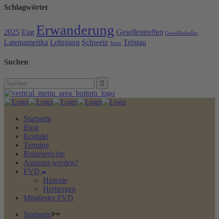
Schlagwörter
Erwanderung
2025
Egg
Gesellentreffen
Gewölbekeller
Lateinamerika
Lehrgang
Schweiz
Tröstau
Stein
Suchen
Search
for:
Startseite
Blog
Kontakt
Termine
Reiseberichte
Aspirant werden?
FVD
Historie
Herbergen
Mitglieder FVD
Startseite