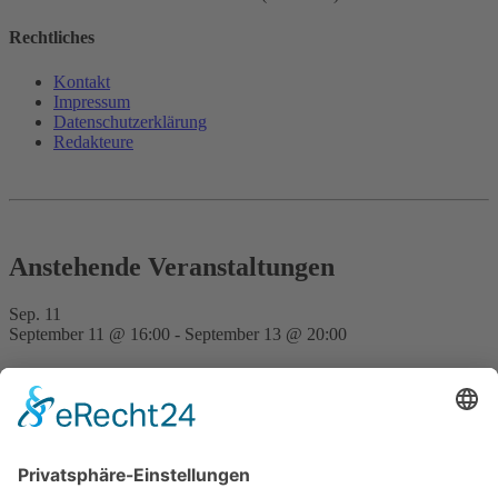
Rechtliches
Kontakt
Impressum
Datenschutz­erklärung
Redakteure
Anstehende Veranstaltungen
Sep.
11
September 11 @ 16:00
-
September 13 @ 20:00
FVD Kongress auf der Bude Gera
Nov.
28
15:00
-
23:30
Traditionell erste FVD-Weihnachtsfeier auf Bude