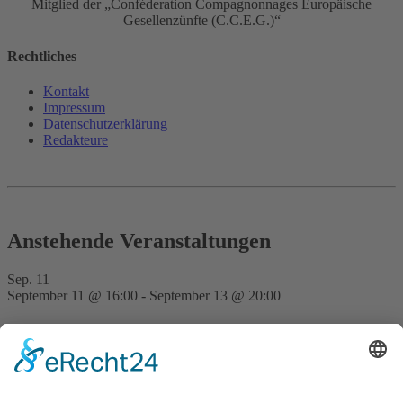
Mitglied der „Conféderation Compagnonnages Europäische
Gesellenzünfte (C.C.E.G.)“
Rechtliches
Kontakt
Impressum
Datenschutz­erklärung
Redakteure
Anstehende Veranstaltungen
Sep.
11
September 11 @ 16:00
-
September 13 @ 20:00
FVD Kongress auf der Bude Gera
Nov.
28
15:00
-
23:30