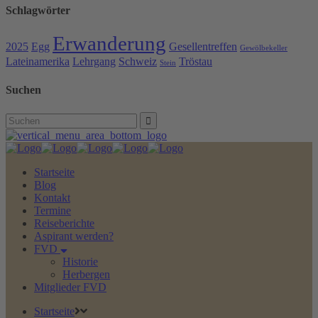
Schlagwörter
Erwanderung
2025
Egg
Gesellentreffen
Gewölbekeller
Lateinamerika
Lehrgang
Schweiz
Tröstau
Stein
Suchen
Search
for:
Startseite
Blog
Kontakt
Termine
Reiseberichte
Aspirant werden?
FVD
Historie
Herbergen
Mitglieder FVD
Startseite