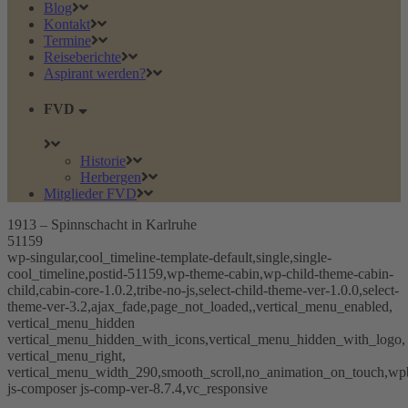
Blog
Kontakt
Termine
Reiseberichte
Aspirant werden?
FVD
Historie
Herbergen
Mitglieder FVD
1913 – Spinnschacht in Karlruhe
51159
wp-singular,cool_timeline-template-default,single,single-
cool_timeline,postid-51159,wp-theme-cabin,wp-child-theme-cabin-
child,cabin-core-1.0.2,tribe-no-js,select-child-theme-ver-1.0.0,select-
theme-ver-3.2,ajax_fade,page_not_loaded,,vertical_menu_enabled,
vertical_menu_hidden
vertical_menu_hidden_with_icons,vertical_menu_hidden_with_logo,
vertical_menu_right,
vertical_menu_width_290,smooth_scroll,no_animation_on_touch,wp
js-composer js-comp-ver-8.7.4,vc_responsive