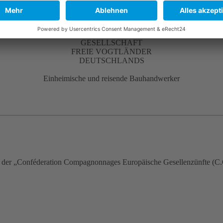
GESELLSCHAFT
FREIE VOGTLÄNDER
DEUTSCHLANDS
Einheimische und reisende Bauhandwerker
d der „Conféderation Compagnonnages Europäische Gesellenzünfte (C.