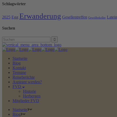
Schlagwörter
Erwanderung
2025
Egg
Gesellentreffen
Latei
Gewölbekeller
Suchen
Search
for:
Startseite
Blog
Kontakt
Termine
Reiseberichte
Aspirant werden?
FVD
Historie
Herbergen
Mitglieder FVD
Startseite
Blog