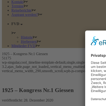
Kontakt
Termine
Reiseberichte
Aspirant werden?
FVD
Historie
Herbergen
Mitglieder FVD
1925 – Kongress Nr.1 Giessen
51175
wp-singular,cool_timeline-template-default,single,single-cool_timelin
3.2,ajax_fade,page_not_loaded,,vertical_menu_enabled, vertical_me
vertical_menu_width_290,smooth_scroll,wpb-js-composer js-comp-ve
1925 – Kongress Nr.1 Giessen
1925 – Kongress Nr.1 Giessen
veröffentlicht:
28. Dezember 2020