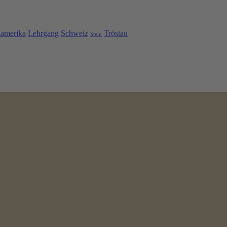
namerika
Lehrgang
Schweiz
Tröstau
Stein