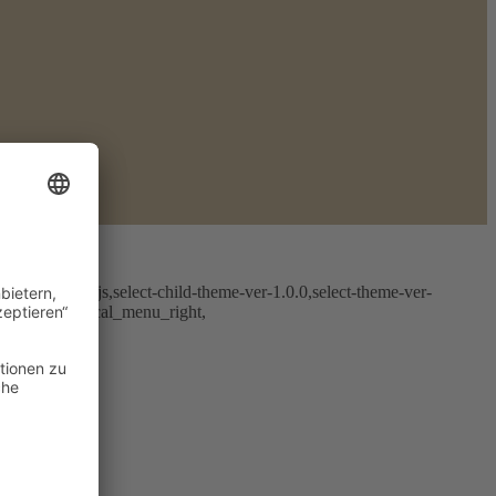
0.2,tribe-no-js,select-child-theme-ver-1.0.0,select-theme-ver-
h_logo, vertical_menu_right,