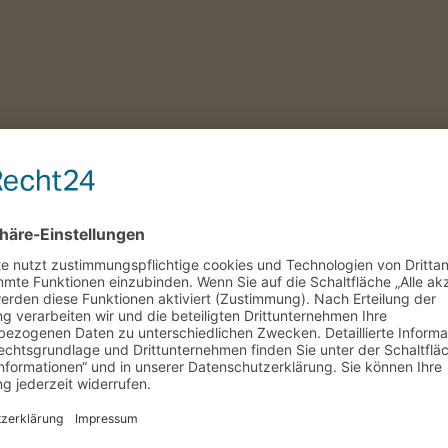
e,postid-51175,wp-theme-cabin,wp-child-theme-cabin-child,cabin-core-1.
nu_hidden vertical_menu_hidden_with_icons,vertical_menu_hidden_wit
r-8.7.4,vc_responsive