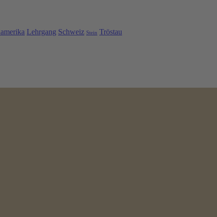
namerika
Lehrgang
Schweiz
Tröstau
Stein