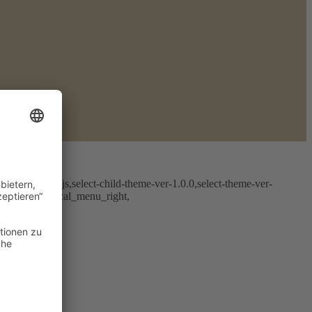
0.2,tribe-no-js,select-child-theme-ver-1.0.0,select-theme-ver-
h_logo, vertical_menu_right,