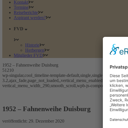
Kontakt
Termine
Reiseberichte
Aspirant werden?
FVD
Historie
Herbergen
Mitglieder FVD
1952 – Fahnenweihe Duisburg
51210
wp-singular,cool_timeline-template-default,single,single-cool_timelin
3.2,ajax_fade,page_not_loaded,,vertical_menu_enabled, vertical_me
vertical_menu_width_290,smooth_scroll,wpb-js-composer js-comp-ve
1952 – Fahnenweihe Duisburg
1952 – Fahnenweihe Duisburg
veröffentlicht:
29. Dezember 2020