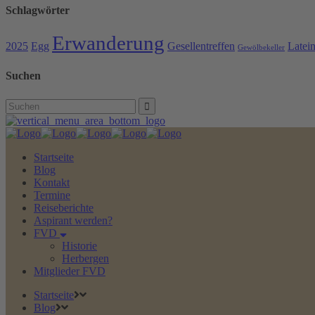
Schlagwörter
Erwanderung
2025
Egg
Gesellentreffen
Latei
Gewölbekeller
Suchen
Search
for:
Startseite
Blog
Kontakt
Termine
Reiseberichte
Aspirant werden?
FVD
Historie
Herbergen
Mitglieder FVD
Startseite
Blog