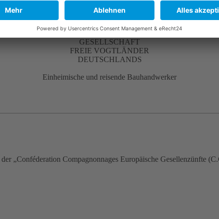
GESELLSCHAFT
FREIE VOGTLÄNDER
DEUTSCHLANDS
Einheimische und reisende Bauhandwerker
d der „Conféderation Compagnonnages Europäische Gesellenzünfte (C.