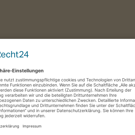
e,postid-51210,wp-theme-cabin,wp-child-theme-cabin-child,cabin-core-1.
nu_hidden vertical_menu_hidden_with_icons,vertical_menu_hidden_wit
r-8.7.4,vc_responsive