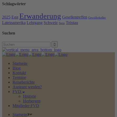
Schlagwörter
Erwanderung
2025
Egg
Gesellentreffen
Gewölbekeller
Lateinamerika
Lehrgang
Schweiz
Tröstau
Stein
Suchen
Search
for:
Startseite
Blog
Kontakt
Termine
Reiseberichte
Aspirant werden?
FVD
Historie
Herbergen
Mitglieder FVD
Startseite