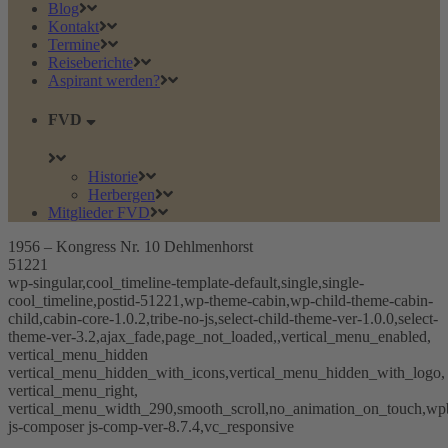
Blog
Kontakt
Termine
Reiseberichte
Aspirant werden?
FVD
Historie
Herbergen
Mitglieder FVD
1956 – Kongress Nr. 10 Dehlmenhorst
51221
wp-singular,cool_timeline-template-default,single,single-
cool_timeline,postid-51221,wp-theme-cabin,wp-child-theme-cabin-
child,cabin-core-1.0.2,tribe-no-js,select-child-theme-ver-1.0.0,select-
theme-ver-3.2,ajax_fade,page_not_loaded,,vertical_menu_enabled,
vertical_menu_hidden
vertical_menu_hidden_with_icons,vertical_menu_hidden_with_logo,
vertical_menu_right,
vertical_menu_width_290,smooth_scroll,no_animation_on_touch,wp
js-composer js-comp-ver-8.7.4,vc_responsive