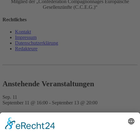
Mitglied der „Conféderation Compagnonnages Europäische
Gesellenzünfte (C.C.E.G.)“
Rechtliches
Kontakt
Impressum
Datenschutz­erklärung
Redakteure
Anstehende Veranstaltungen
Sep.
11
September 11 @ 16:00
-
September 13 @ 20:00
FVD Kongress auf der Bude Gera
Nov.
28
15:00
-
23:30