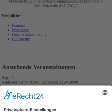
Mitglied der „Conféderation Compagnonnages Europäische
Gesellenzünfte (C.C.E.G.)“
Rechtliches
Kontakt
Impressum
Datenschutz­erklärung
Redakteure
Anstehende Veranstaltungen
Sep.
11
September 11 @ 16:00
-
September 13 @ 20:00
FVD Kongress auf der Bude Gera
Nov.
28
15:00
-
23:30