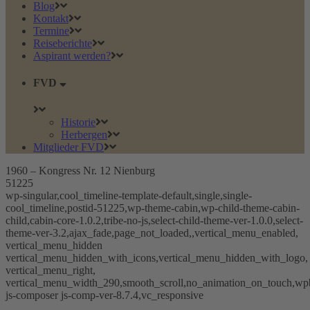
Blog
Kontakt
Termine
Reiseberichte
Aspirant werden?
FVD
Historie
Herbergen
Mitglieder FVD
1960 – Kongress Nr. 12 Nienburg
51225
wp-singular,cool_timeline-template-default,single,single-
cool_timeline,postid-51225,wp-theme-cabin,wp-child-theme-cabin-
child,cabin-core-1.0.2,tribe-no-js,select-child-theme-ver-1.0.0,select-
theme-ver-3.2,ajax_fade,page_not_loaded,,vertical_menu_enabled,
vertical_menu_hidden
vertical_menu_hidden_with_icons,vertical_menu_hidden_with_logo,
vertical_menu_right,
vertical_menu_width_290,smooth_scroll,no_animation_on_touch,wp
js-composer js-comp-ver-8.7.4,vc_responsive