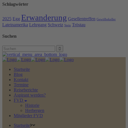
Schlagwörter
Erwanderung
2025
Egg
Gesellentreffen
Gewölbekeller
Lateinamerika
Lehrgang
Schweiz
Tröstau
Stein
Suchen
Search
for:
Startseite
Blog
Kontakt
Termine
Reiseberichte
Aspirant werden?
FVD
Historie
Herbergen
Mitglieder FVD
Startseite