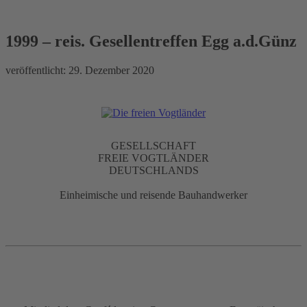
1999 – reis. Gesellentreffen Egg
a.d.Günz
1999 – reis. Gesellentreffen Egg a.d.Günz
veröffentlicht:
29. Dezember 2020
GESELLSCHAFT
FREIE VOGTLÄNDER
DEUTSCHLANDS
Einheimische und reisende Bauhandwerker