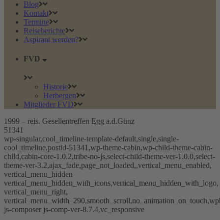
Blog
Kontakt
Termine
Reiseberichte
Aspirant werden?
FVD
Historie
Herbergen
Mitglieder FVD
1999 – reis. Gesellentreffen Egg a.d.Günz
51341
wp-singular,cool_timeline-template-default,single,single-
cool_timeline,postid-51341,wp-theme-cabin,wp-child-theme-cabin-
child,cabin-core-1.0.2,tribe-no-js,select-child-theme-ver-1.0.0,select-
theme-ver-3.2,ajax_fade,page_not_loaded,,vertical_menu_enabled,
vertical_menu_hidden
vertical_menu_hidden_with_icons,vertical_menu_hidden_with_logo,
vertical_menu_right,
vertical_menu_width_290,smooth_scroll,no_animation_on_touch,wp
js-composer js-comp-ver-8.7.4,vc_responsive