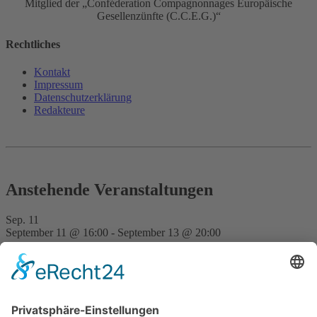
Mitglied der „Conféderation Compagnonnages Europäische
Gesellenzünfte (C.C.E.G.)“
Rechtliches
Kontakt
Impressum
Datenschutz­erklärung
Redakteure
Anstehende Veranstaltungen
Sep.
11
September 11 @ 16:00
-
September 13 @ 20:00
FVD Kongress auf der Bude Gera
Nov.
28
15:00
-
23:30