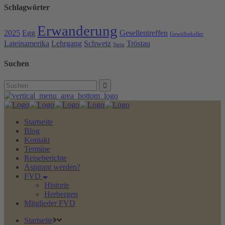
Schlagwörter
Erwanderung
2025
Egg
Gesellentreffen
Gewölbekeller
Lateinamerika
Lehrgang
Schweiz
Tröstau
Stein
Suchen
Search
for:
Startseite
Blog
Kontakt
Termine
Reiseberichte
Aspirant werden?
FVD
Historie
Herbergen
Mitglieder FVD
Startseite