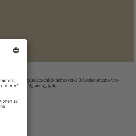
0.2,tribe-no-js,select-child-theme-ver-1.0.0,select-theme-ver-
h_logo, vertical_menu_right,