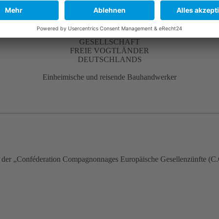
GESELLSCHAFT
FREIE VOGTLÄNDER
DEUTSCHLANDS
Einheimische und reisende Bauhandwerker
d der „Conféderation Compagnonnages Europäische Gesellenzünfte (C.