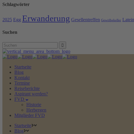
Schlagwörter
Erwanderung
2025
Egg
Gesellentreffen
Latei
Gewölbekeller
Suchen
Search
for:
Startseite
Blog
Kontakt
Termine
Reiseberichte
Aspirant werden?
FVD
Historie
Herbergen
Mitglieder FVD
Startseite
Blog