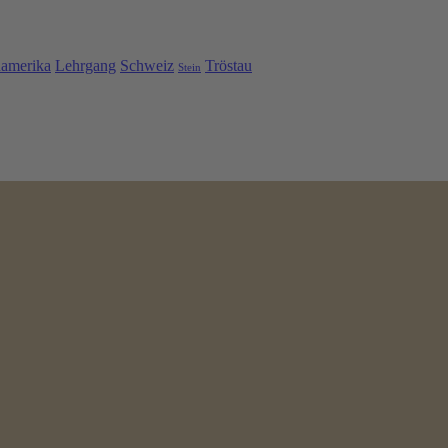
namerika
Lehrgang
Schweiz
Tröstau
Stein