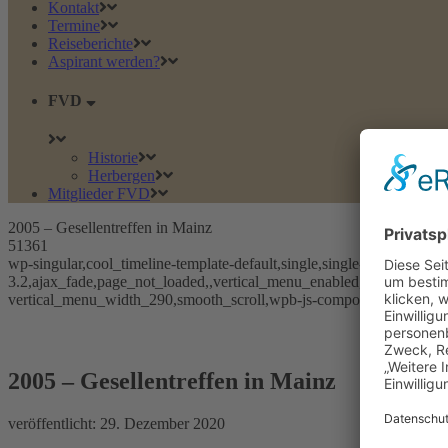
Kontakt
Termine
Reiseberichte
Aspirant werden?
FVD
Historie
Herbergen
Mitglieder FVD
2005 – Gesellentreffen in Mainz
51361
wp-singular,cool_timeline-template-default,single,single-cool_timelin
3.2,ajax_fade,page_not_loaded,,vertical_menu_enabled, vertical_me
vertical_menu_width_290,smooth_scroll,wpb-js-composer js-comp-ve
2005 – Gesellentreffen in Mainz
2005 – Gesellentreffen in Mainz
veröffentlicht:
29. Dezember 2020