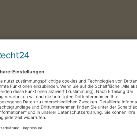
e,postid-51361,wp-theme-cabin,wp-child-theme-cabin-child,cabin-core-1.
nu_hidden vertical_menu_hidden_with_icons,vertical_menu_hidden_wit
r-8.7.4,vc_responsive