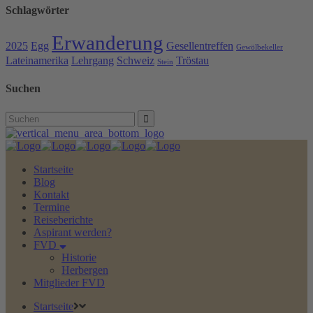
Schlagwörter
Erwanderung
2025
Egg
Gesellentreffen
Gewölbekeller
Lateinamerika
Lehrgang
Schweiz
Tröstau
Stein
Suchen
Search
for:
Startseite
Blog
Kontakt
Termine
Reiseberichte
Aspirant werden?
FVD
Historie
Herbergen
Mitglieder FVD
Startseite