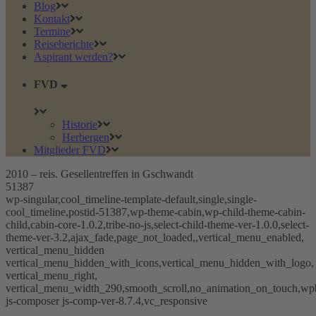
Blog
Kontakt
Termine
Reiseberichte
Aspirant werden?
FVD
Historie
Herbergen
Mitglieder FVD
2010 – reis. Gesellentreffen in Gschwandt
51387
wp-singular,cool_timeline-template-default,single,single-
cool_timeline,postid-51387,wp-theme-cabin,wp-child-theme-cabin-
child,cabin-core-1.0.2,tribe-no-js,select-child-theme-ver-1.0.0,select-
theme-ver-3.2,ajax_fade,page_not_loaded,,vertical_menu_enabled,
vertical_menu_hidden
vertical_menu_hidden_with_icons,vertical_menu_hidden_with_logo,
vertical_menu_right,
vertical_menu_width_290,smooth_scroll,no_animation_on_touch,wp
js-composer js-comp-ver-8.7.4,vc_responsive