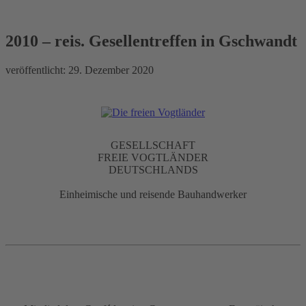
2010 – reis. Gesellentreffen in
Gschwandt
2010 – reis. Gesellentreffen in Gschwandt
veröffentlicht:
29. Dezember 2020
GESELLSCHAFT
FREIE VOGTLÄNDER
DEUTSCHLANDS
Einheimische und reisende Bauhandwerker