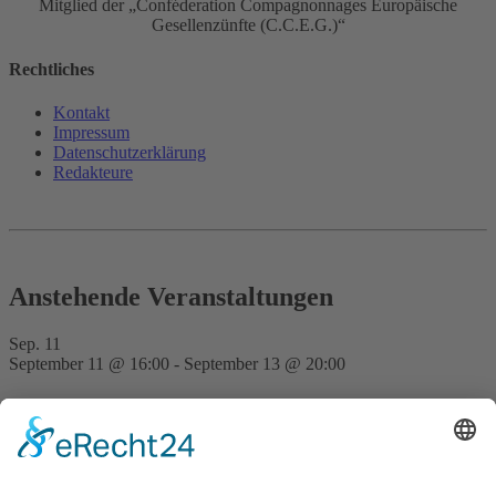
Mitglied der „Conféderation Compagnonnages Europäische
Gesellenzünfte (C.C.E.G.)“
Rechtliches
Kontakt
Impressum
Datenschutz­erklärung
Redakteure
Anstehende Veranstaltungen
Sep.
11
September 11 @ 16:00
-
September 13 @ 20:00
FVD Kongress auf der Bude Gera
Nov.
28
15:00
-
23:30