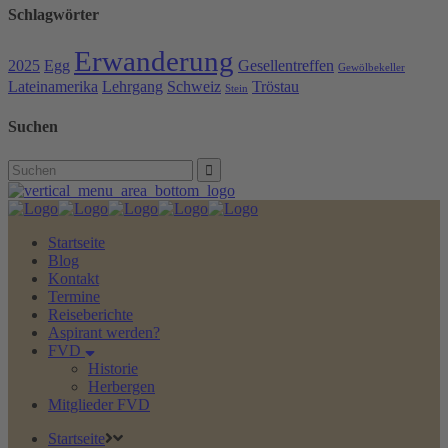
Schlagwörter
Erwanderung
2025
Egg
Gesellentreffen
Gewölbekeller
Lateinamerika
Lehrgang
Schweiz
Tröstau
Stein
Suchen
Search
for:
Startseite
Blog
Kontakt
Termine
Reiseberichte
Aspirant werden?
FVD
Historie
Herbergen
Mitglieder FVD
Startseite