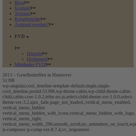
Blog
Kontakt
Termine
Reiseberichte
Aspirant werden?
FVD
Historie
Herbergen
Mitglieder FVD
2013 – Gesellentreffen in Hannover
51398
wp-singular,cool_timeline-template-default,single,single-
cool_timeline,postid-51398,wp-theme-cabin,wp-child-theme-cabin-
child,cabin-core-1.0.2,tribe-no-js,select-child-theme-ver-1.0.0,select-
theme-ver-3.2,ajax_fade,page_not_loaded,,vertical_menu_enabled,
vertical_menu_hidden
vertical_menu_hidden_with_icons,vertical_menu_hidden_with_logo,
vertical_menu_right,
vertical_menu_width_290,smooth_scroll,no_animation_on_touch,wp
js-composer js-comp-ver-8.7.4,vc_responsive