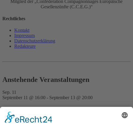
Mitglied der „Conféderation Compagnonnages Europäische
Gesellenzünfte (C.C.E.G.)“
Rechtliches
Kontakt
Impressum
Datenschutz­erklärung
Redakteure
Anstehende Veranstaltungen
Sep.
11
September 11 @ 16:00
-
September 13 @ 20:00
FVD Kongress auf der Bude Gera
Nov.
28
15:00
-
23:30