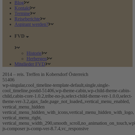
Blog
Kontakt
Termine
Reiseberichte
Aspirant werden?
FVD
Historie
Herbergen
Mitglieder FVD
2014 – reis. Treffen in Kobersdorf Österreich
51406
wp-singular,cool_timeline-template-default,single,single-
cool_timeline,postid-51406,wp-theme-cabin,wp-child-theme-cabin-
child,cabin-core-1.0.2,tribe-no-js,select-child-theme-ver-1.0.0,select-
theme-ver-3.2,ajax_fade,page_not_loaded,,vertical_menu_enabled,
vertical_menu_hidden
vertical_menu_hidden_with_icons,vertical_menu_hidden_with_logo,
vertical_menu_right,
vertical_menu_width_290,smooth_scroll,no_animation_on_touch,wp
js-composer js-comp-ver-8.7.4,vc_responsive