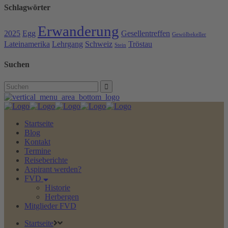
Schlagwörter
Erwanderung
2025
Egg
Gesellentreffen
Gewölbekeller
Lateinamerika
Lehrgang
Schweiz
Tröstau
Stein
Suchen
Search
for:
Startseite
Blog
Kontakt
Termine
Reiseberichte
Aspirant werden?
FVD
Historie
Herbergen
Mitglieder FVD
Startseite