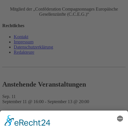
Mitglied der „Conféderation Compagnonnages Europäische
Gesellenzünfte (C.C.E.G.)“
Rechtliches
Kontakt
Impressum
Datenschutz­erklärung
Redakteure
Anstehende Veranstaltungen
Sep.
11
September 11 @ 16:00
-
September 13 @ 20:00
FVD Kongress auf der Bude Gera
Nov.
28