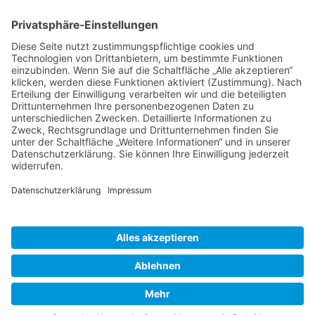
15:00
-
23:30
Traditionell erste FVD-Weihnachtsfeier auf Bude
Hilpoltstein
Kalender anzeigen
Neueste Beiträge
Erwanderung Simon
27. Juli 2026
Erwanderung Anton
27. Juli 2026
Reisendes Gesellentreffen Mai 2026
2. Juni 2026
Schiftkurs auf dem Zunfthaus in Hannover 2026
9. Januar
2026
Schachtübergreifender Steinbildhauerkurs in Tröstau 2025
9.
Januar 2026
Inspirationen
Erwanderung
(7)
2025
(2)
Egg
(2)
Gesellentreffen
(2)
Lateinamerika
(2)
Lehrgang
(2)
Schweiz
(2)
Gewölbekeller
(1)
Stein
Tröstau
(2)
(1)
Cookie-Einstellungen