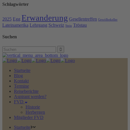
Schlagwörter
Erwanderung
2025
Egg
Gesellentreffen
Gewölbekeller
Lateinamerika
Lehrgang
Schweiz
Tröstau
Stein
Suchen
Search
for:
Startseite
Blog
Kontakt
Termine
Reiseberichte
Aspirant werden?
FVD
Historie
Herbergen
Mitglieder FVD
Startseite