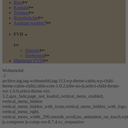
Blog
Kontakt
Termine
Reiseberichte
Aspirant werden?
FVD
Historie
Herbergen
Mitglieder FVD
Wohnmobil
-1
archive,tag,tag-wohnmobil,tag-113,wp-theme-cabin,wp-child-
theme-cabin-child,cabin-core-1.0.2,tribe-no-js,select-child-theme-
ver-1.0.0,select-theme-ver-
3.2,ajax_fade,page_not_loaded,,vertical_menu_enabled,
vertical_menu_hidden
vertical_menu_hidden_with_icons,vertical_menu_hidden_with_logo,
vertical_menu_right,
vertical_menu_width_290,smooth_scroll,no_animation_on_touch,wp
js-composer js-comp-ver-8.7.4,vc_responsive