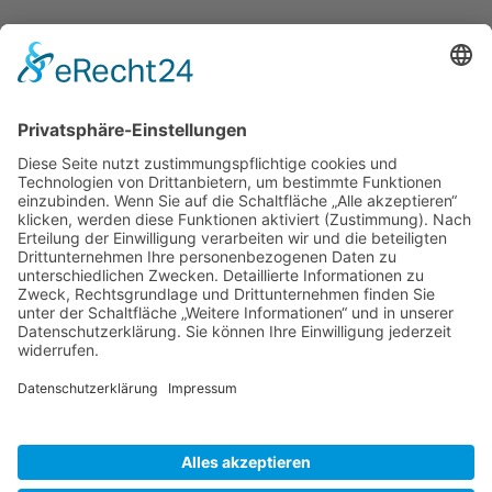
FVD Kongress auf der Bude Gera
Nov.
28
15:00
-
23:30
Traditionell erste FVD-Weihnachtsfeier auf Bude
Hilpoltstein
Kalender anzeigen
Neueste Beiträge
Erwanderung Simon
27. Juli 2026
Erwanderung Anton
27. Juli 2026
Reisendes Gesellentreffen Mai 2026
2. Juni 2026
Schiftkurs auf dem Zunfthaus in Hannover 2026
9. Januar
2026
Schachtübergreifender Steinbildhauerkurs in Tröstau 2025
9.
Januar 2026
Inspirationen