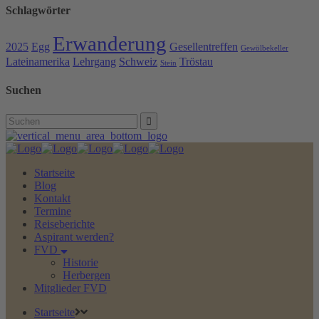
Schlagwörter
Erwanderung
2025
Egg
Gesellentreffen
Gewölbekeller
Lateinamerika
Lehrgang
Schweiz
Tröstau
Stein
Suchen
Search
for:
Startseite
Blog
Kontakt
Termine
Reiseberichte
Aspirant werden?
FVD
Historie
Herbergen
Mitglieder FVD
Startseite