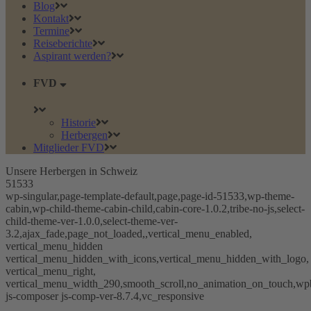
Blog
Kontakt
Termine
Reiseberichte
Aspirant werden?
FVD
Historie
Herbergen
Mitglieder FVD
Unsere Herbergen in Schweiz
51533
wp-singular,page-template-default,page,page-id-51533,wp-theme-
cabin,wp-child-theme-cabin-child,cabin-core-1.0.2,tribe-no-js,select-
child-theme-ver-1.0.0,select-theme-ver-
3.2,ajax_fade,page_not_loaded,,vertical_menu_enabled,
vertical_menu_hidden
vertical_menu_hidden_with_icons,vertical_menu_hidden_with_logo,
vertical_menu_right,
vertical_menu_width_290,smooth_scroll,no_animation_on_touch,wp
js-composer js-comp-ver-8.7.4,vc_responsive