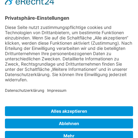
Nov.
28
15:00
-
23:30
Traditionell erste FVD-Weihnachtsfeier auf Bude
Hilpoltstein
Kalender anzeigen
Neueste Beiträge
Þetta Reddast – Wird scho wern
7. August 2026
Erwanderung Simon
27. Juli 2026
Erwanderung Anton
27. Juli 2026
Reisendes Gesellentreffen Mai 2026
2. Juni 2026
Schiftkurs auf dem Zunfthaus in Hannover 2026
9. Januar
2026
Inspirationen
Erwanderung
(7)
2025
(2)
Egg
(2)
Gesellentreffen
(2)
Lateinamerika
(2)
Lehrgang
(2)
Schweiz
(2)
Gewölbekeller
(1)
Stein
Tröstau
(2)
(1)