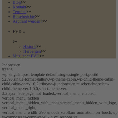
Blog
Kontakt
Termine
Reiseberichte
Aspirant werden?
FVD
Historie
Herbergen
Mitglieder FVD
Indonesien
52595
wp-singular,post-template-default,single,single-post,postid-
52595,single-format-gallery,wp-theme-cabin,wp-child-theme-cabin-
child,cabin-core-1.0.2,tribe-no-js,indonesien,reiseberichte,select-
child-theme-ver-1.0.0,select-theme-ver-
3.2,ajax_fade,page_not_loaded,,vertical_menu_enabled,
vertical_menu_hidden
vertical_menu_hidden_with_icons,vertical_menu_hidden_with_logo,
vertical_menu_right,
vertical_menu_width_290,smooth_scroll,no_animation_on_touch,wp
js-composer js-comp-ver-8.7.4,vc_responsive