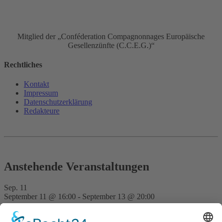
Mitglied der „Conféderation Compagnonnages Europäische
Gesellenzünfte (C.C.E.G.)“
Rechtliches
Kontakt
Impressum
Datenschutz­erklärung
Redakteure
Anstehende Veranstaltungen
Sep.
11
September 11 @ 16:00
-
September 13 @ 20:00
FVD Kongress auf der Bude Gera