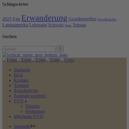
Schlagwörter
Erwanderung
2025
Egg
Gesellentreffen
Gewölbekeller
Lateinamerika
Lehrgang
Schweiz
Tröstau
Stein
Suchen
Search
for:
Startseite
Blog
Kontakt
Termine
Reiseberichte
Aspirant werden?
FVD
Historie
Herbergen
Mitglieder FVD
Startseite