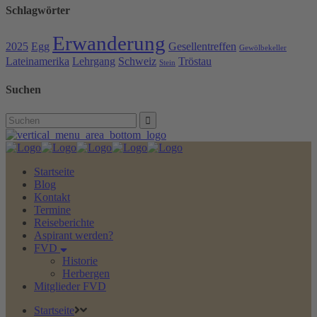
Schlagwörter
Erwanderung
2025
Egg
Gesellentreffen
Gewölbekeller
Lateinamerika
Lehrgang
Schweiz
Tröstau
Stein
Suchen
Search
for:
Startseite
Blog
Kontakt
Termine
Reiseberichte
Aspirant werden?
FVD
Historie
Herbergen
Mitglieder FVD
Startseite