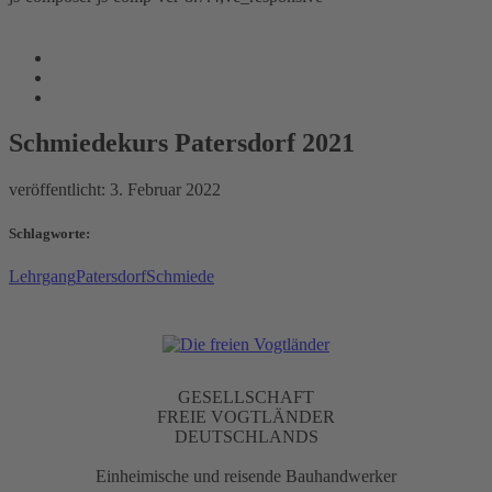
Schmiedekurs Patersdorf 2021
www.freie-vogtlaender.eu
/
Reiseberichte
/
Deutschland
/
Schmiedekurs Patersdorf 2021
Schmiedekurs Patersdorf 2021
veröffentlicht:
3. Februar 2022
Schlagworte:
Lehrgang
Patersdorf
Schmiede
GESELLSCHAFT
FREIE VOGTLÄNDER
DEUTSCHLANDS
Einheimische und reisende Bauhandwerker