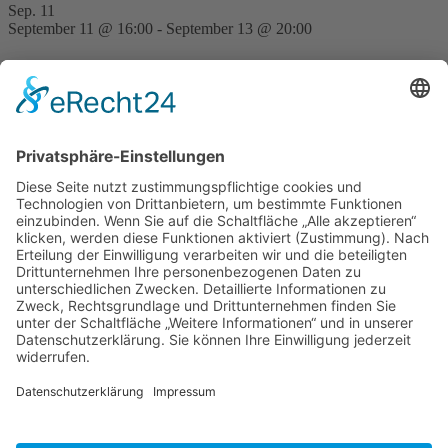
Sep.
11
September 11 @ 16:00
-
September 13 @ 20:00
FVD Kongress auf der Bude Gera
Nov.
28
15:00
-
23:30
Traditionell erste FVD-Weihnachtsfeier auf Bude
Hilpoltstein
Kalender anzeigen
Neueste Beiträge
Erwanderung Simon
27. Juli 2026
Erwanderung Anton
27. Juli 2026
Reisendes Gesellentreffen Mai 2026
2. Juni 2026
Schiftkurs auf dem Zunfthaus in Hannover 2026
9. Januar
2026
Schachtübergreifender Steinbildhauerkurs in Tröstau 2025
9.
Januar 2026