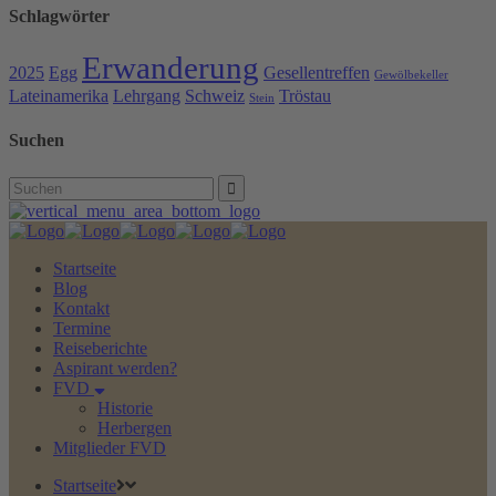
Schlagwörter
Erwanderung
2025
Egg
Gesellentreffen
Gewölbekeller
Lateinamerika
Lehrgang
Schweiz
Tröstau
Stein
Suchen
Search
for:
Startseite
Blog
Kontakt
Termine
Reiseberichte
Aspirant werden?
FVD
Historie
Herbergen
Mitglieder FVD
Startseite