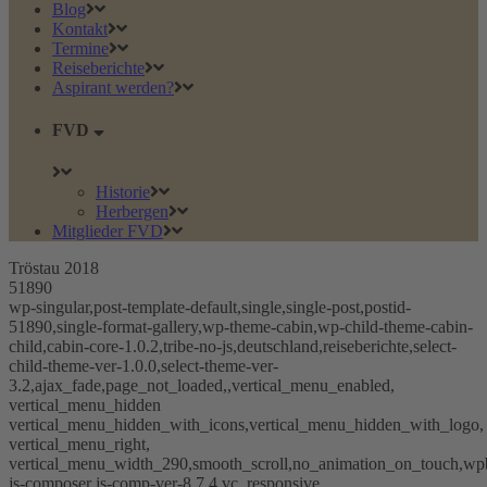
Blog
Kontakt
Termine
Reiseberichte
Aspirant werden?
FVD
Historie
Herbergen
Mitglieder FVD
Tröstau 2018
51890
wp-singular,post-template-default,single,single-post,postid-
51890,single-format-gallery,wp-theme-cabin,wp-child-theme-cabin-
child,cabin-core-1.0.2,tribe-no-js,deutschland,reiseberichte,select-
child-theme-ver-1.0.0,select-theme-ver-
3.2,ajax_fade,page_not_loaded,,vertical_menu_enabled,
vertical_menu_hidden
vertical_menu_hidden_with_icons,vertical_menu_hidden_with_logo,
vertical_menu_right,
vertical_menu_width_290,smooth_scroll,no_animation_on_touch,wp
js-composer js-comp-ver-8.7.4,vc_responsive