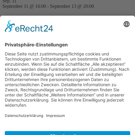
Sep.
11
September 11 @ 16:00
-
September 13 @ 20:00
FVD Kongress auf der Bude Gera
Nov.
28
15:00
-
23:30
Traditionell erste FVD-Weihnachtsfeier auf Bude
Hilpoltstein
Kalender anzeigen
Neueste Beiträge
Erwanderung Simon
27. Juli 2026
Erwanderung Anton
27. Juli 2026
Reisendes Gesellentreffen Mai 2026
2. Juni 2026
Schiftkurs auf dem Zunfthaus in Hannover 2026
9. Januar
2026
Schachtübergreifender Steinbildhauerkurs in Tröstau 2025
9.
Januar 2026
Inspirationen