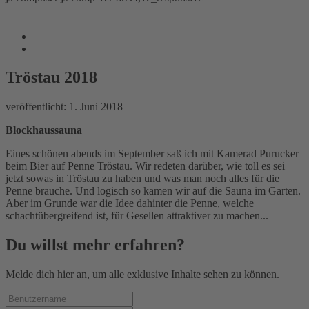
Tröstau 2018
www.freie-vogtlaender.eu
/
Reiseberichte
/
Deutschland
/
Tröstau
Tröstau 2018
2018
veröffentlicht:
1. Juni 2018
Blockhaussauna
Eines schönen abends im September saß ich mit Kamerad Purucker
beim Bier auf Penne Tröstau. Wir redeten darüber, wie toll es sei
jetzt sowas in Tröstau zu haben und was man noch alles für die
Penne brauche. Und logisch so kamen wir auf die Sauna im Garten.
Aber im Grunde war die Idee dahinter die Penne, welche
schachtübergreifend ist, für Gesellen attraktiver zu machen...
Du willst mehr erfahren?
Melde dich hier an, um alle exklusive Inhalte sehen zu können.