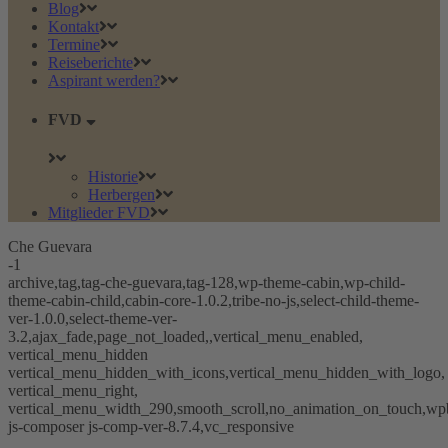
Blog
Kontakt
Termine
Reiseberichte
Aspirant werden?
FVD
Historie
Herbergen
Mitglieder FVD
Che Guevara
-1
archive,tag,tag-che-guevara,tag-128,wp-theme-cabin,wp-child-
theme-cabin-child,cabin-core-1.0.2,tribe-no-js,select-child-theme-
ver-1.0.0,select-theme-ver-
3.2,ajax_fade,page_not_loaded,,vertical_menu_enabled,
vertical_menu_hidden
vertical_menu_hidden_with_icons,vertical_menu_hidden_with_logo,
vertical_menu_right,
vertical_menu_width_290,smooth_scroll,no_animation_on_touch,wp
js-composer js-comp-ver-8.7.4,vc_responsive