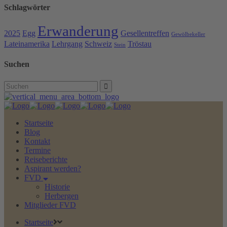
Schlagwörter
Erwanderung
2025
Egg
Gesellentreffen
Gewölbekeller
Lateinamerika
Lehrgang
Schweiz
Tröstau
Stein
Suchen
Search
for:
Startseite
Blog
Kontakt
Termine
Reiseberichte
Aspirant werden?
FVD
Historie
Herbergen
Mitglieder FVD
Startseite