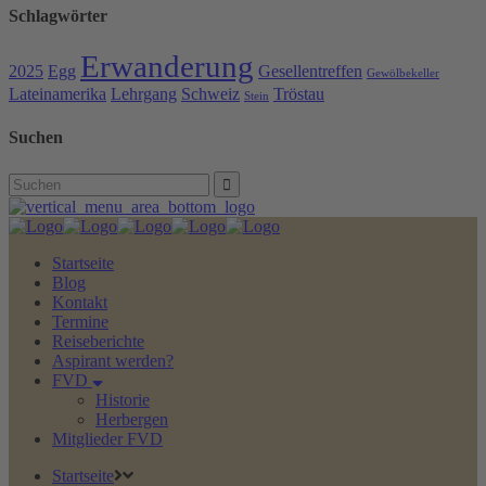
Schlagwörter
Erwanderung
2025
Egg
Gesellentreffen
Gewölbekeller
Lateinamerika
Lehrgang
Schweiz
Tröstau
Stein
Suchen
Search
for:
Startseite
Blog
Kontakt
Termine
Reiseberichte
Aspirant werden?
FVD
Historie
Herbergen
Mitglieder FVD
Startseite