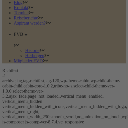
Blog
Kontakt
Termine
Reiseberichte
Aspirant werden?
FVD
Historie
Herbergen
Mitglieder FVD
Richtfest
-1
archive,tag,tag-richtfest,tag-120,wp-theme-cabin,wp-child-theme-
cabin-child,cabin-core-1.0.2,tribe-no-js,select-child-theme-ver-
1.0.0,select-theme-ver-
3.2,ajax_fade,page_not_loaded,,vertical_menu_enabled,
vertical_menu_hidden
vertical_menu_hidden_with_icons,vertical_menu_hidden_with_logo,
vertical_menu_right,
vertical_menu_width_290,smooth_scroll,no_animation_on_touch,wp
js-composer js-comp-ver-8.7.4,vc_responsive