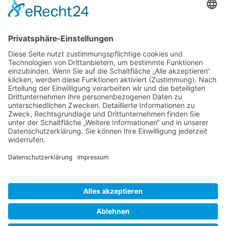
FVD Kongress auf der Bude Gera
Nov.
28
15:00
-
23:30
Traditionell erste FVD-Weihnachtsfeier auf Bude
Hilpoltstein
Kalender anzeigen
Neueste Beiträge
Island
7. August 2026
Erwanderung Simon
27. Juli 2026
Erwanderung Anton
27. Juli 2026
Reisendes Gesellentreffen Mai 2026
2. Juni 2026
Schiftkurs auf dem Zunfthaus in Hannover 2026
9. Januar
2026
Inspirationen
Erwanderung
(7)
2025
(2)
Egg
(2)
Gesellentreffen
(2)
Lateinamerika
(2)
Lehrgang
(2)
Schweiz
(2)
Gewölbekeller
(1)
Stein