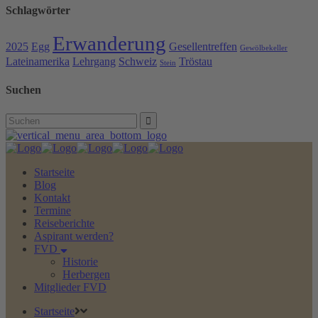
Schlagwörter
Erwanderung
2025
Egg
Gesellentreffen
Gewölbekeller
Lateinamerika
Lehrgang
Schweiz
Tröstau
Stein
Suchen
Search
for:
Startseite
Blog
Kontakt
Termine
Reiseberichte
Aspirant werden?
FVD
Historie
Herbergen
Mitglieder FVD
Startseite