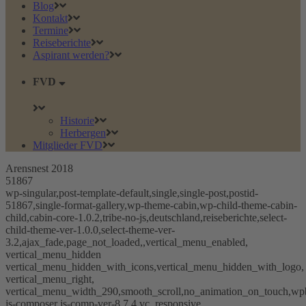
Blog
Kontakt
Termine
Reiseberichte
Aspirant werden?
FVD
Historie
Herbergen
Mitglieder FVD
Arensnest 2018
51867
wp-singular,post-template-default,single,single-post,postid-
51867,single-format-gallery,wp-theme-cabin,wp-child-theme-cabin-
child,cabin-core-1.0.2,tribe-no-js,deutschland,reiseberichte,select-
child-theme-ver-1.0.0,select-theme-ver-
3.2,ajax_fade,page_not_loaded,,vertical_menu_enabled,
vertical_menu_hidden
vertical_menu_hidden_with_icons,vertical_menu_hidden_with_logo,
vertical_menu_right,
vertical_menu_width_290,smooth_scroll,no_animation_on_touch,wp
js-composer js-comp-ver-8.7.4,vc_responsive