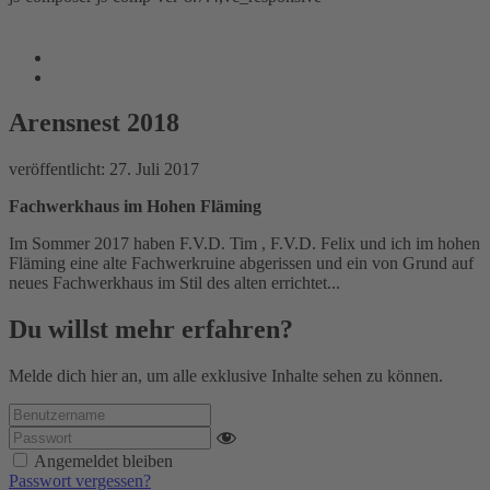
Arensnest 2018
www.freie-vogtlaender.eu
/
Reiseberichte
/
Deutschland
Arensnest 2018
/
Arensnest 2018
veröffentlicht:
27. Juli 2017
Fachwerkhaus im Hohen Fläming
Im Sommer 2017 haben F.V.D. Tim , F.V.D. Felix und ich im hohen
Fläming eine alte Fachwerkruine abgerissen und ein von Grund auf
neues Fachwerkhaus im Stil des alten errichtet...
Du willst mehr erfahren?
Melde dich hier an, um alle exklusive Inhalte sehen zu können.
Angemeldet bleiben
Passwort vergessen?