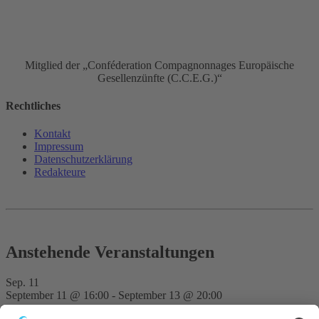
Mitglied der „Conféderation Compagnonnages Europäische
Gesellenzünfte (C.C.E.G.)“
Rechtliches
Kontakt
Impressum
Datenschutz­erklärung
Redakteure
Anstehende Veranstaltungen
Sep.
11
September 11 @ 16:00
-
September 13 @ 20:00