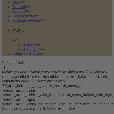
Blog
Kontakt
Termine
Reiseberichte
Aspirant werden?
FVD
Historie
Herbergen
Mitglieder FVD
Formate Link
-1
archive,tax-post_format,term-post-format-link,term-68,wp-theme-
cabin,wp-child-theme-cabin-child,cabin-core-1.0.2,tribe-no-js,select-
child-theme-ver-1.0.0,select-theme-ver-
3.2,ajax_fade,page_not_loaded,,vertical_menu_enabled,
vertical_menu_hidden
vertical_menu_hidden_with_icons,vertical_menu_hidden_with_logo,
vertical_menu_right,
vertical_menu_width_290,smooth_scroll,no_animation_on_touch,wp
js-composer js-comp-ver-8.7.4,vc_responsive