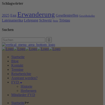
Schlagwörter
Erwanderung
2025
Egg
Gesellentreffen
Gewölbekeller
Lateinamerika
Lehrgang
Schweiz
Tröstau
Stein
Suchen
Search
for:
Startseite
Blog
Kontakt
Termine
Reiseberichte
Aspirant werden?
FVD
Historie
Herbergen
Mitglieder FVD
Startseite