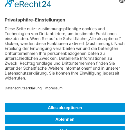
Nov.
28
15:00
-
23:30
Traditionell erste FVD-Weihnachtsfeier auf Bude
Hilpoltstein
Kalender anzeigen
Neueste Beiträge
Erwanderung Simon
27. Juli 2026
Erwanderung Anton
27. Juli 2026
Reisendes Gesellentreffen Mai 2026
2. Juni 2026
Schiftkurs auf dem Zunfthaus in Hannover 2026
9. Januar
2026
Schachtübergreifender Steinbildhauerkurs in Tröstau 2025
9.
Januar 2026
Inspirationen
Erwanderung
(7)
2025
(2)
Egg
(2)
Gesellentreffen
(2)
Lateinamerika
(2)
Lehrgang
(2)
Schweiz
(2)
Gewölbekeller
(1)
Stein