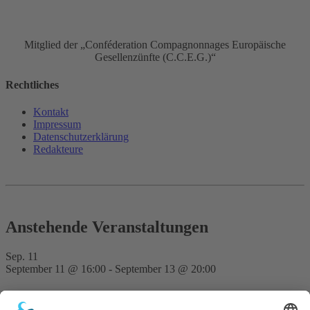
Mitglied der „Conféderation Compagnonnages Europäische
Gesellenzünfte (C.C.E.G.)“
Rechtliches
Kontakt
Impressum
Datenschutz­erklärung
Redakteure
Anstehende Veranstaltungen
Sep.
11
September 11 @ 16:00
-
September 13 @ 20:00
FVD Kongress auf der Bude Gera