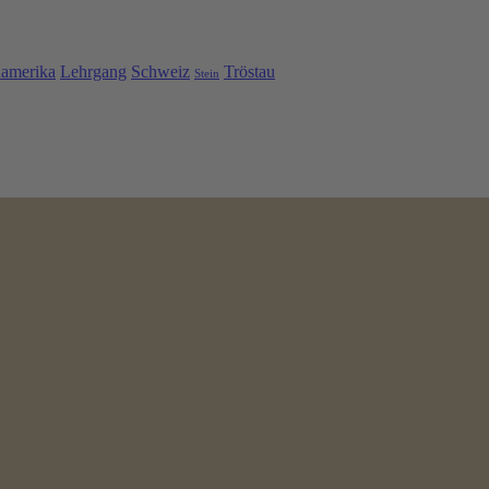
namerika
Lehrgang
Schweiz
Tröstau
Stein