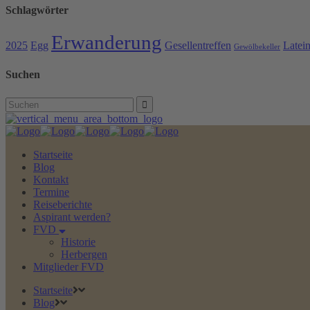
Schlagwörter
Erwanderung
2025
Egg
Gesellentreffen
Latei
Gewölbekeller
Suchen
Search
for:
Startseite
Blog
Kontakt
Termine
Reiseberichte
Aspirant werden?
FVD
Historie
Herbergen
Mitglieder FVD
Startseite
Blog