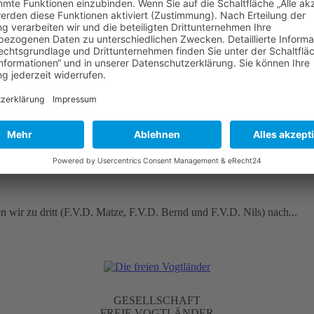
 wir zu dritt (F.V.D. Matze, F.V.D. Bernd und F.V.D. Nils) nach...
GESELLSCHAFT
FREIE VOGTLÄNDER