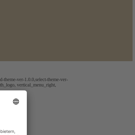
ld-theme-ver-1.0.0,select-theme-ver-
h_logo, vertical_menu_right,