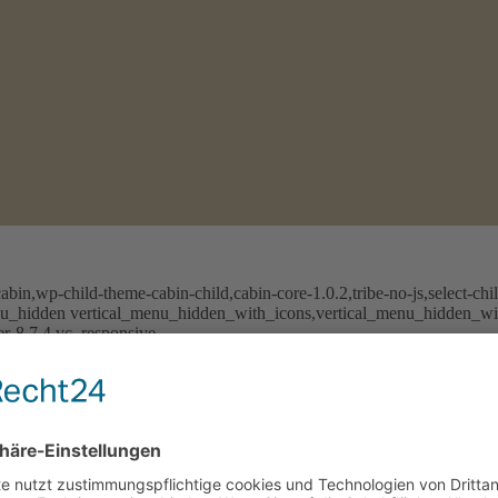
bin,wp-child-theme-cabin-child,cabin-core-1.0.2,tribe-no-js,select-chi
nu_hidden vertical_menu_hidden_with_icons,vertical_menu_hidden_wit
r-8.7.4,vc_responsive