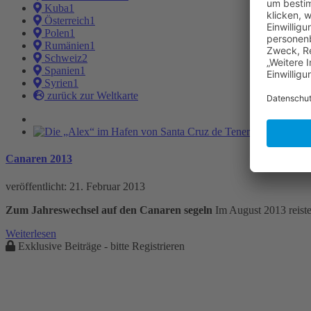
Kuba
1
Österreich
1
Polen
1
Rumänien
1
Schweiz
2
Spanien
1
Syrien
1
zurück zur Weltkarte
Canaren 2013
veröffentlicht:
21. Februar 2013
Zum Jahreswechsel auf den Canaren segeln
Im August 2013 reisten
Weiterlesen
Exklusive Beiträge - bitte Registrieren