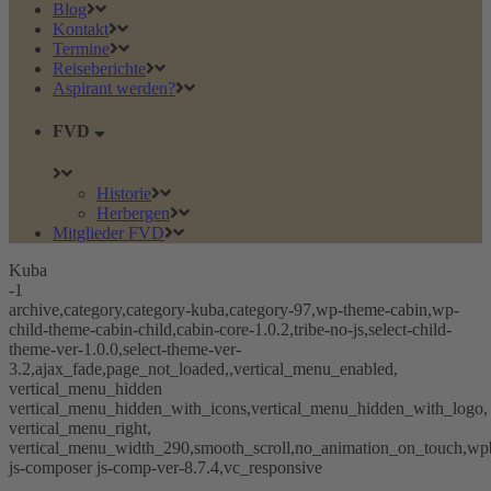
Blog
Kontakt
Termine
Reiseberichte
Aspirant werden?
FVD
Historie
Herbergen
Mitglieder FVD
Kuba
-1
archive,category,category-kuba,category-97,wp-theme-cabin,wp-
child-theme-cabin-child,cabin-core-1.0.2,tribe-no-js,select-child-
theme-ver-1.0.0,select-theme-ver-
3.2,ajax_fade,page_not_loaded,,vertical_menu_enabled,
vertical_menu_hidden
vertical_menu_hidden_with_icons,vertical_menu_hidden_with_logo,
vertical_menu_right,
vertical_menu_width_290,smooth_scroll,no_animation_on_touch,wp
js-composer js-comp-ver-8.7.4,vc_responsive
https://de.wikipedia.org (Urheber: TUBS)