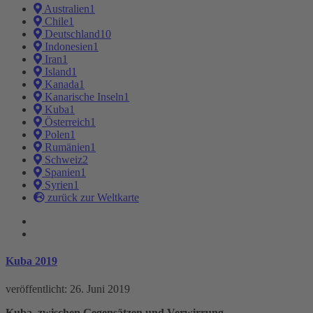
Australien
1
Chile
1
Kuba
Deutschland
10
Indonesien
1
Iran
1
Island
1
Kanada
1
Kanarische Inseln
1
Kuba
1
Österreich
1
Polen
1
Rumänien
1
Schweiz
2
Spanien
1
Syrien
1
zurück zur Weltkarte
Kuba 2019
veröffentlicht:
26. Juni 2019
Kuba, zwischen Gegensätzen und Verwirrung