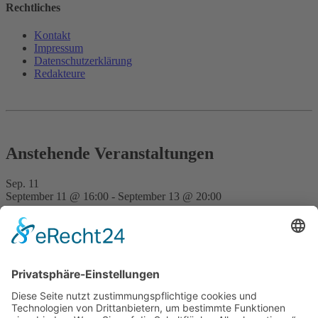
Rechtliches
Kontakt
Impressum
Datenschutz­erklärung
Redakteure
Anstehende Veranstaltungen
Sep.
11
September 11 @ 16:00
-
September 13 @ 20:00
FVD Kongress auf der Bude Gera
Nov.
28
15:00
-
23:30
Traditionell erste FVD-Weihnachtsfeier auf Bude
Hilpoltstein