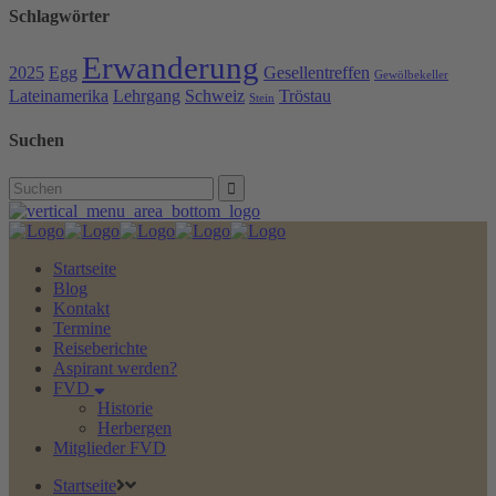
Schlagwörter
Erwanderung
2025
Egg
Gesellentreffen
Gewölbekeller
Lateinamerika
Lehrgang
Schweiz
Tröstau
Stein
Suchen
Search
for:
Startseite
Blog
Kontakt
Termine
Reiseberichte
Aspirant werden?
FVD
Historie
Herbergen
Mitglieder FVD
Startseite