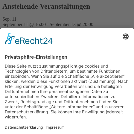
Anstehende Veranstaltungen
Sep.
11
September 11 @ 16:00
-
September 13 @ 20:00
FVD Kongress auf der Bude Gera
Nov.
28
15:00
-
23:30
Traditionell erste FVD-Weihnachtsfeier auf Bude
Hilpoltstein
Kalender anzeigen
Neueste Beiträge
Þetta Reddast – Wird scho wern
7. August 2026
Erwanderung Simon
27. Juli 2026
Erwanderung Anton
27. Juli 2026
Reisendes Gesellentreffen Mai 2026
2. Juni 2026
Schiftkurs auf dem Zunfthaus in Hannover 2026
9. Januar
2026