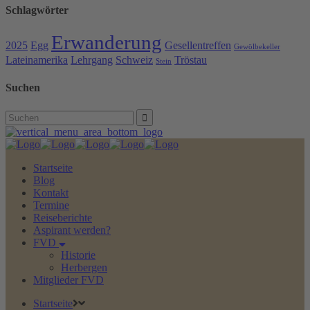
Schlagwörter
Erwanderung
2025
Egg
Gesellentreffen
Gewölbekeller
Lateinamerika
Lehrgang
Schweiz
Tröstau
Stein
Suchen
Search
for:
Startseite
Blog
Kontakt
Termine
Reiseberichte
Aspirant werden?
FVD
Historie
Herbergen
Mitglieder FVD
Startseite