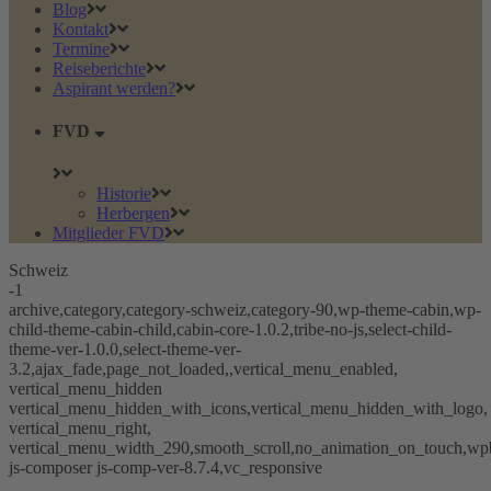
Blog
Kontakt
Termine
Reiseberichte
Aspirant werden?
FVD
Historie
Herbergen
Mitglieder FVD
Schweiz
-1
archive,category,category-schweiz,category-90,wp-theme-cabin,wp-
child-theme-cabin-child,cabin-core-1.0.2,tribe-no-js,select-child-
theme-ver-1.0.0,select-theme-ver-
3.2,ajax_fade,page_not_loaded,,vertical_menu_enabled,
vertical_menu_hidden
vertical_menu_hidden_with_icons,vertical_menu_hidden_with_logo,
vertical_menu_right,
vertical_menu_width_290,smooth_scroll,no_animation_on_touch,wp
js-composer js-comp-ver-8.7.4,vc_responsive
https://de.wikipedia.org (Urheber: TUBS)